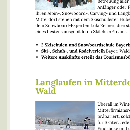
Betreuung aller
Anfänger oder F
Ihren Alpin-, Snowboard-, Carving- und Langla
Mitterdorf stehen mit dem Skischulleiter Hub
dem Snowboard-Experten Luki Zellner, drei sta
eines bestens ausgebildeten Skilehrer-Teams.
2 Skischulen und Snowboardschule Bayeri
Ski-, Schuh-, und Rodelverleih
Bayer. Wald
Weitere Auskünfte erteilt das Tourismusb
Langlaufen in Mitterdo
Wald
Überall im Wint
Mitterfirmiansr
präpariert, solc
für Skater. Jede
Eindrücke und g