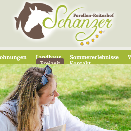
wohnungen
Landhaus
Sommererlebnisse
W
Freizeit
Kontakt