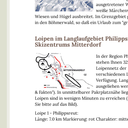
ausgetretener W
weiße Märchenw
Wiesen und Hügel ausbreitet. Im Grenzgebiet
in den Böhmerwald, so daß ein Urlaub zum "g
Loipen im Langlaufgebiet Philipp
Skizentrums Mitterdorf
In der Region P
stehen Ihnen 32
Loipennetz der
verschiedenen 
Verfügung. Lang
ausgeliehen we
& Fakten"). In unmittelbarer Pakrplatznähe lie
Loipen sind in wenigen Minuten zu erreichen 
Sie bitte auf das Bild).
Loipe 1 - Philippsreut:
Länge: 7.0 km Markierung: rot Charakter: mit