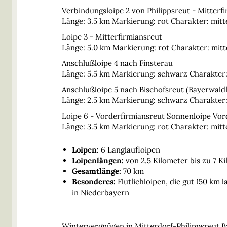
Verbindungsloipe 2 von Philippsreut - Mitterf
Länge: 3.5 km Markierung: rot Charakter: mit
Loipe 3 - Mitterfirmiansreut
Länge: 5.0 km Markierung: rot Charakter: mit
Anschlußloipe 4 nach Finsterau
Länge: 5.5 km Markierung: schwarz Charakter
Anschlußloipe 5 nach Bischofsreut (Bayerwaldl
Länge: 2.5 km Markierung: schwarz Charakter
Loipe 6 - Vorderfirmiansreut Sonnenloipe Vor
Länge: 3.5 km Markierung: rot Charakter: mit
Loipen:
6 Langlaufloipen
Loipenlängen:
von 2.5 Kilometer bis zu 7 K
Gesamtlänge:
70 km
Besonderes:
Flutlichloipen, die gut 150 km
in Niederbayern
Wintervergnügen in Mitterdorf-Philippsreut B