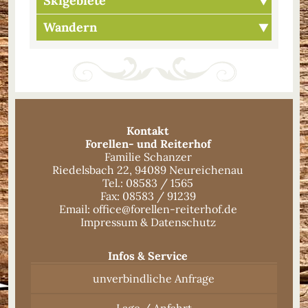
Skigebiete
Wandern
Kontakt
Forellen- und Reiterhof
Familie Schanzer
Riedelsbach 22, 94089 Neureichenau
Tel.:
08583 / 1565
Fax: 08583 / 91239
Email:
office@forellen-reiterhof.de
Impressum & Datenschutz
Infos & Service
unverbindliche Anfrage