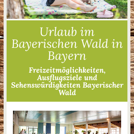
Urlaub im
Bayerischen Wald in
Bayern
Freizeitmöglichkeiten,
Ausflugsziele und
Sehenswürdigkeiten Bayerischer
Wald